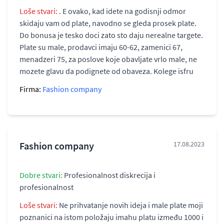
Loše stvari:
. E ovako, kad idete na godisnji odmor
skidaju vam od plate, navodno se gleda prosek plate.
Do bonusa je tesko doci zato sto daju nerealne targete.
Plate su male, prodavci imaju 60-62, zamenici 67,
menadzeri 75, za poslove koje obavljate vrlo male, ne
mozete glavu da podignete od obaveza. Kolege isfru
Firma:
Fashion company
Fashion company
17.08.2023
Dobre stvari:
Profesionalnost diskrecija i
profesionalnost
Loše stvari:
Ne prihvatanje novih ideja i male plate moji
poznanici na istom položaju imahu platu između 1000 i