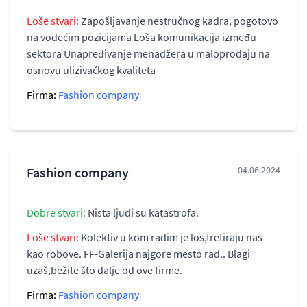
Loše stvari:
Zapošljavanje nestručnog kadra, pogotovo
na vodećim pozicijama Loša komunikacija između
sektora Unapređivanje menadžera u maloprodaju na
osnovu ulizivačkog kvaliteta
Firma:
Fashion company
Fashion company
04.06.2024
Dobre stvari:
Nista ljudi su katastrofa.
Loše stvari:
Kolektiv u kom radim je los,tretiraju nas
kao robove. FF-Galerija najgore mesto rad.. Blagi
uzaš,bežite što dalje od ove firme.
Firma:
Fashion company