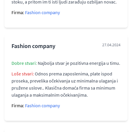
stoku, a pritom im ti isti ljudi zarađuju ozbiljan novac.
Firma:
Fashion company
Fashion company
27.04.2024
Dobre stvari:
Najbolja stvar je pozitivna energija u timu.
Loše stvari:
Odnos prema zaposlenima, plate ispod
proseka, prevelika očekivanja uz minimalna ulaganja i
pružene uslove.. Klasična domaća firma sa minimum
ulaganja a maksimalnim očekivanjima.
Firma:
Fashion company