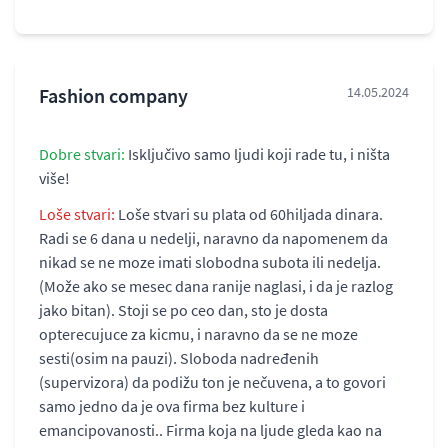
Fashion company
14.05.2024
Dobre stvari:
Isključivo samo ljudi koji rade tu, i ništa
više!
Loše stvari:
Loše stvari su plata od 60hiljada dinara.
Radi se 6 dana u nedelji, naravno da napomenem da
nikad se ne moze imati slobodna subota ili nedelja.
(Može ako se mesec dana ranije naglasi, i da je razlog
jako bitan). Stoji se po ceo dan, sto je dosta
opterecujuce za kicmu, i naravno da se ne moze
sesti(osim na pauzi). Sloboda nadređenih
(supervizora) da podižu ton je nečuvena, a to govori
samo jedno da je ova firma bez kulture i
emancipovanosti.. Firma koja na ljude gleda kao na