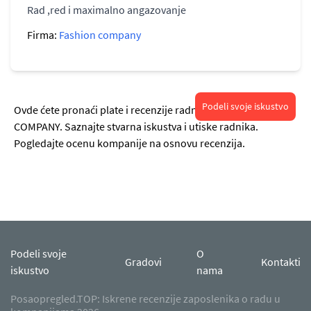
Rad ,red i maximalno angazovanje
Firma:
Fashion company
Podeli svoje iskustvo
Ovde ćete pronaći plate i recenzije radnika o radu u FASHION
COMPANY. Saznajte stvarna iskustva i utiske radnika.
Pogledajte ocenu kompanije na osnovu recenzija.
Podeli svoje
O
Gradovi
Kontakti
iskustvo
nama
Posaopregled.TOP: Iskrene recenzije zaposlenika o radu u