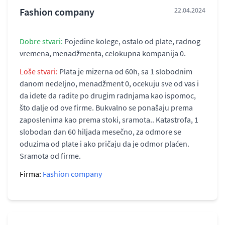
Fashion company
22.04.2024
Dobre stvari:
Pojedine kolege, ostalo od plate, radnog
vremena, menadžmenta, celokupna kompanija 0.
Loše stvari:
Plata je mizerna od 60h, sa 1 slobodnim
danom nedeljno, menadžment 0, ocekuju sve od vas i
da idete da radite po drugim radnjama kao ispomoc,
što dalje od ove firme. Bukvalno se ponašaju prema
zaposlenima kao prema stoki, sramota.. Katastrofa, 1
slobodan dan 60 hiljada mesečno, za odmore se
oduzima od plate i ako pričaju da je odmor plaćen.
Sramota od firme.
Firma:
Fashion company