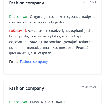
Fashion company
16.11.2023
Dobre stvari:
Osiguranje, radno vreme, pauza, nadje se
i po neki dobar kolega ali i to je strano
Loše stvari:
Bezobrazni menadzeri, nevaspitani ljudi u
krugu posla, užasno mala plata gledajući koju
odgovornost stavljaju na radnike i gledajući koliko se
puno radi i menadzerima nikad nije dosta. Egoistični
ljudi na vrhu, nisu vaspitani
Firma:
Fashion company
Fashion company
21.08.2023
Dobre stvari:
PRIVATNO OSIGURANJE