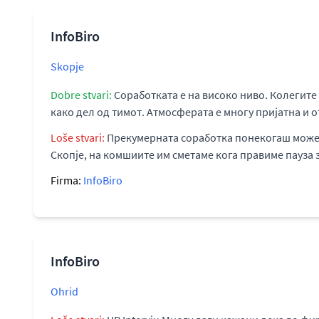
InfoBiro
Skopje
Dobre stvari:
Соработката е на високо ниво. Колегите 
како дел од тимот. Атмосферата е многу пријатна и 
Loše stvari:
Прекумерната соработка понекогаш може д
Скопје, на комшиите им сметаме кога правиме пауза за
Firma:
InfoBiro
InfoBiro
Ohrid