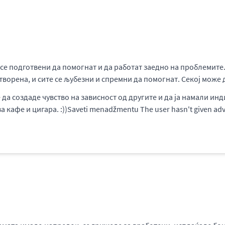
се подготвени да помогнат и да работат заедно на проблемите.
отворена, и сите се љубезни и спремни да помогнат. Секој мож
а создаде чувство на зависност од другите и да ја намали инд
 кафе и цигара. :))Saveti menadžmentu The user hasn't given ad