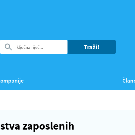
Traži!
ompanije
Član
stva zaposlenih