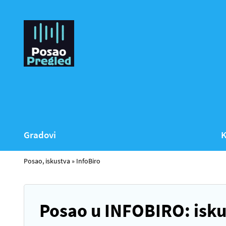
Gradovi
K
Posao, iskustva
»
InfoBiro
Posao u INFOBIRO: isku