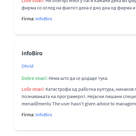
Loše stvari:
HR Intervju Многу лаги кажани дека во фи
фирма со оглед на фактот дека е дно дна од фирма и 
Firma:
InfoBiro
InfoBiro
Ohrid
Dobre stvari:
Нема што да се додаде тука.
Loše stvari:
Катастрофа од работна култура, никаков 
познавањата на програмерот. Нејасни пишани специфи
menadžmentu The user hasn't given advice to managem
Firma:
InfoBiro