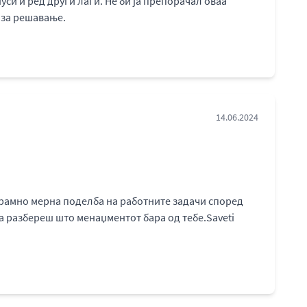
си и ред други лаги. Не би ја препорачал оваа
т за решавање.
14.06.2024
 рамно мерна поделба на работните задачи според
а разбереш што менаџментот бара од тебе.Saveti