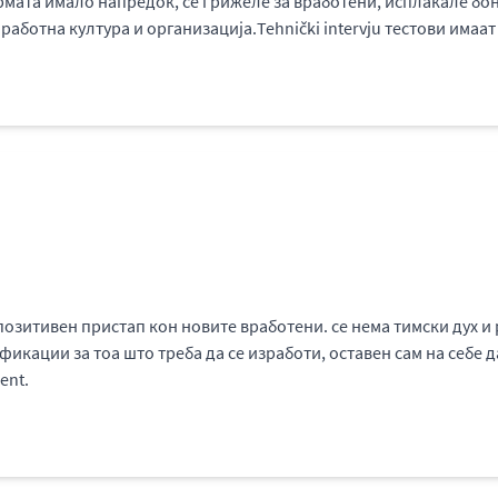
рмата имало напредок, се грижеле за вработени, исплаќале бону
работна култура и организација.Tehnički intervju тестови имаа
позитивен пристап кон новите вработени. се нема тимски дух и
кации за тоа што треба да се изработи, оставен сам на себе д
ent.