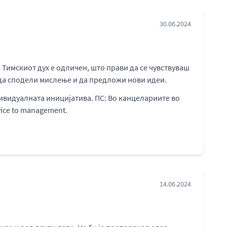
30.06.2024
 Тимскиот дух е одличен, што прави да се чувствуваш
е да сподели мислење и да предложи нови идеи.
ивидуалната иницијатива. ПС: Во канцелариите во
vice to management.
14.06.2024