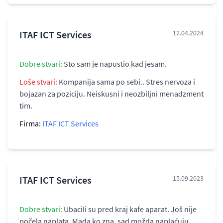
ITAF ICT Services
12.04.2024
Dobre stvari:
Sto sam je napustio kad jesam.
Loše stvari:
Kompanija sama po sebi.. Stres nervoza i
bojazan za poziciju. Neiskusni i neozbiljni menadzment
tim.
Firma:
ITAF ICT Services
ITAF ICT Services
15.09.2023
Dobre stvari:
Ubacili su pred kraj kafe aparat. Još nije
počela naplata. Mada ko zna, sad možda naplaćuju.