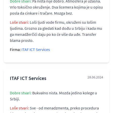
Dobre stvari:
Pa ništa nije dobro. Atmosfera je užasna.
Vrlo toksično okruženje. Dva licemera kojima je u opisu
posla da cinkare i tračare. Mozga bez.
Loše stvari:
Loši ljudi vode firmu, okruženi su lošim
ljudima. Grozno za gledati kad dođu u Srbiju i kada mu
ga menadžerčići daju po ko će više da uđe. Transfer
blama prosto.
Firma:
ITAF ICT Services
ITAF ICT Services
28.06.2024
Dobre stvari:
Bukvalno nista. Mozda jedino kolege u
Srbiji.
Loše stvari:
Sve - od menadzmenta, preko procedura