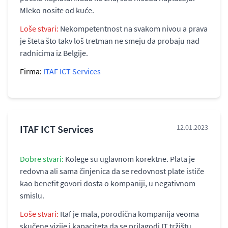
Mleko nosite od kuće.
Loše stvari:
Nekompetentnost na svakom nivou a prava
je šteta što takv loš tretman ne smeju da probaju nad
radnicima iz Belgije.
Firma:
ITAF ICT Services
ITAF ICT Services
12.01.2023
Dobre stvari:
Kolege su uglavnom korektne. Plata je
redovna ali sama činjenica da se redovnost plate ističe
kao benefit govori dosta o kompaniji, u negativnom
smislu.
Loše stvari:
Itaf je mala, porodična kompanija veoma
skučene vizije i kapaciteta da se prilagodi IT tržištu.