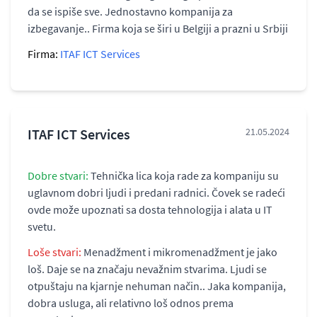
da se ispiše sve. Jednostavno kompanija za
izbegavanje.. Firma koja se širi u Belgiji a prazni u Srbiji
Firma:
ITAF ICT Services
ITAF ICT Services
21.05.2024
Dobre stvari:
Tehnička lica koja rade za kompaniju su
uglavnom dobri ljudi i predani radnici. Čovek se radeći
ovde može upoznati sa dosta tehnologija i alata u IT
svetu.
Loše stvari:
Menadžment i mikromenadžment je jako
loš. Daje se na značaju nevažnim stvarima. Ljudi se
otpuštaju na kjarnje nehuman način.. Jaka kompanija,
dobra usluga, ali relativno loš odnos prema