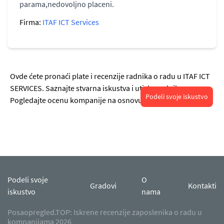
parama,nedovoljno placeni.
Firma:
ITAF ICT Services
Ovde ćete pronaći plate i recenzije radnika o radu u ITAF ICT
SERVICES. Saznajte stvarna iskustva i utiske radnika.
Podeli svoje iskustvo
Pogledajte ocenu kompanije na osnovu recenzija.
Podeli svoje
O
Gradovi
Kontakti
iskustvo
nama
Posaopregled.TOP: Iskrene recenzije zaposlenika o radu u
kompanijama 2026