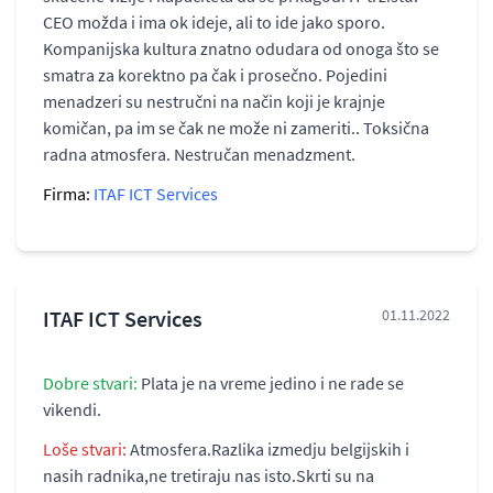
CEO možda i ima ok ideje, ali to ide jako sporo.
Kompanijska kultura znatno odudara od onoga što se
smatra za korektno pa čak i prosečno. Pojedini
menadzeri su nestručni na način koji je krajnje
komičan, pa im se čak ne može ni zameriti.. Toksična
radna atmosfera. Nestručan menadzment.
Firma:
ITAF ICT Services
ITAF ICT Services
01.11.2022
Dobre stvari:
Plata je na vreme jedino i ne rade se
vikendi.
Loše stvari:
Atmosfera.Razlika izmedju belgijskih i
nasih radnika,ne tretiraju nas isto.Skrti su na