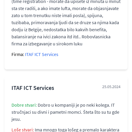
(time registration - morate da upisete iz minuta u minut
sta ste radili, a ako imate lufta, morate da objasnjavate
zato u tom trenutku niste imali posla), spijuna,
tuzibaba, primoravanja ljudi da se druze sa njima kada
dodju iz Belgije, nedostatka bilo kakvih benefita,
balansiranje na ivici zakona itd itd.. Robovlasnicka
firma za izbegavanje u sirokom luku
Firma:
ITAF ICT Services
ITAF ICT Services
25.05.2024
Dobre stvari:
Dobro u kompaniji je po neki kolega. IT
stručnjaci su divni i pametni momci. Šteta što su tu gde
jesu.
Loše stvari:
Ima mnogo toga lošeg a premalo karaktera