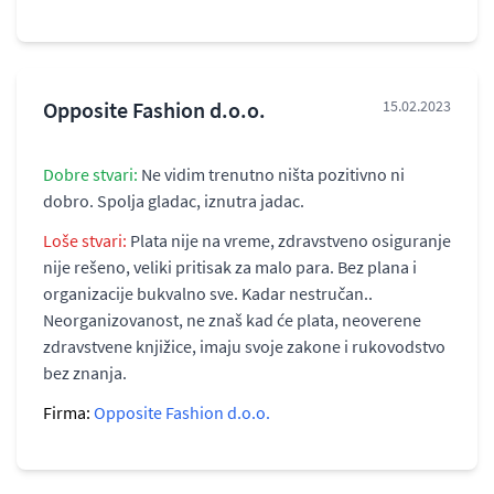
Opposite Fashion d.o.o.
15.02.2023
Dobre stvari:
Ne vidim trenutno ništa pozitivno ni
dobro. Spolja gladac, iznutra jadac.
Loše stvari:
Plata nije na vreme, zdravstveno osiguranje
nije rešeno, veliki pritisak za malo para. Bez plana i
organizacije bukvalno sve. Kadar nestručan..
Neorganizovanost, ne znaš kad će plata, neoverene
zdravstvene knjižice, imaju svoje zakone i rukovodstvo
bez znanja.
Firma:
Opposite Fashion d.o.o.