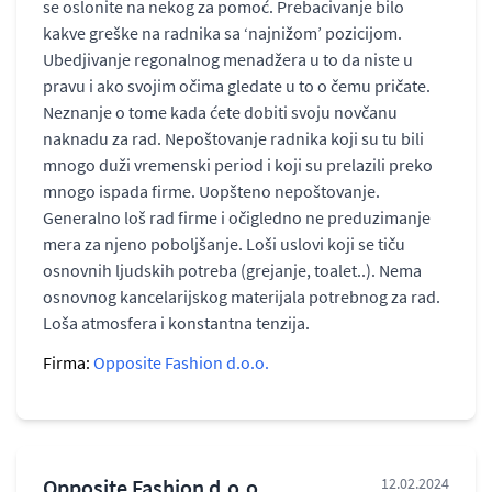
se oslonite na nekog za pomoć. Prebacivanje bilo
kakve greške na radnika sa ‘najnižom’ pozicijom.
Ubedjivanje regonalnog menadžera u to da niste u
pravu i ako svojim očima gledate u to o čemu pričate.
Neznanje o tome kada ćete dobiti svoju novčanu
naknadu za rad. Nepoštovanje radnika koji su tu bili
mnogo duži vremenski period i koji su prelazili preko
mnogo ispada firme. Uopšteno nepoštovanje.
Generalno loš rad firme i očigledno ne preduzimanje
mera za njeno poboljšanje. Loši uslovi koji se tiču
osnovnih ljudskih potreba (grejanje, toalet..). Nema
osnovnog kancelarijskog materijala potrebnog za rad.
Loša atmosfera i konstantna tenzija.
Firma:
Opposite Fashion d.o.o.
Opposite Fashion d.o.o.
12.02.2024