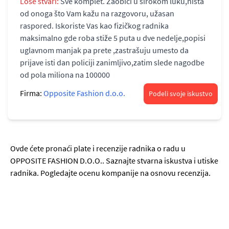
Loše stvari:
Sve komplet. Zaobići u širokom luku,nista
od onoga što Vam kažu na razgovoru, užasan
raspored. Iskoriste Vas kao fizičkog radnika
maksimalno gde roba stiže 5 puta u dve nedelje,popisi
uglavnom manjak pa prete ,zastrašuju umesto da
prijave isti dan policiji zanimljivo,zatim slede nagodbe
od pola miliona na 100000
Firma:
Opposite Fashion d.o.o.
Podeli svoje iskustvo
Ovde ćete pronaći plate i recenzije radnika o radu u
OPPOSITE FASHION D.O.O.. Saznajte stvarna iskustva i utiske
radnika. Pogledajte ocenu kompanije na osnovu recenzija.