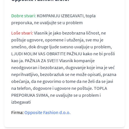
Dobre stvari:
KOMPANIJU IZBEGAVATI, topla
preporuka, ne uvaljujte se u problem
Loše stvari:
Vlasnik je jako bezobrazna ličnost, ne
poštuje ugovore, opomene i utuženja, sve mu je
smešno, dok druge ljude svesno uvaljuje u problem,
LJUDI MOLIM VAS OBRATITE PAŽNJU kako ne bi prošli
kao ja. PAŽNJA ZA SVE!!! Vlasnik kompanije
neodgovoran i bezobrazan, dugovanje koje ima je već
neprihvatljivo, bezobrazluk se ne može opisati, prazna
obećanja, da ne govorimo o tome da ne želi da se javi
na telefon, dogovore i ugovore ne poštuje. TOPLA
PREPORUKA SVIMA, ne uvaljujte se u problem i
izbegavati
Firma:
Opposite Fashion d.o.o.