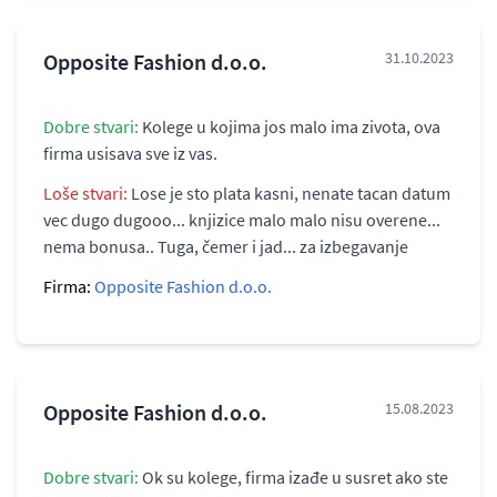
Opposite Fashion d.o.o.
31.10.2023
Dobre stvari:
Kolege u kojima jos malo ima zivota, ova
firma usisava sve iz vas.
Loše stvari:
Lose je sto plata kasni, nenate tacan datum
vec dugo dugooo... knjizice malo malo nisu overene...
nema bonusa.. Tuga, čemer i jad... za izbegavanje
Firma:
Opposite Fashion d.o.o.
Opposite Fashion d.o.o.
15.08.2023
Dobre stvari:
Ok su kolege, firma izađe u susret ako ste