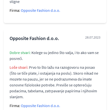
stigne
Firma:
Opposite Fashion d.o.o.
Opposite Fashion d.o.o.
28.07.2023
Dobre stvari:
Kolege su jedino što valja, i to ako vam se
posreći.
Loše stvari:
Prvo to što lažu na razogovoru na posao
(Što se tiče plate, i ostajanja na poslu). Skoro nikad ne
mozete na pauzu, jer se ne podrazumeva da imate
osnovne fizioloske potrebe. Previše se opterećuju
podacima, tabelama, zatrpavanje papirima i njihovim
slanjem.
Firma:
Opposite Fashion d.o.o.