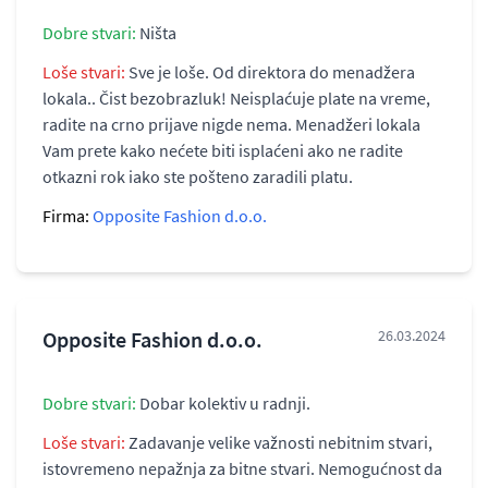
Dobre stvari:
Ništa
Loše stvari:
Sve je loše. Od direktora do menadžera
lokala.. Čist bezobrazluk! Neisplaćuje plate na vreme,
radite na crno prijave nigde nema. Menadžeri lokala
Vam prete kako nećete biti isplaćeni ako ne radite
otkazni rok iako ste pošteno zaradili platu.
Firma:
Opposite Fashion d.o.o.
Opposite Fashion d.o.o.
26.03.2024
Dobre stvari:
Dobar kolektiv u radnji.
Loše stvari:
Zadavanje velike važnosti nebitnim stvari,
istovremeno nepažnja za bitne stvari. Nemogućnost da