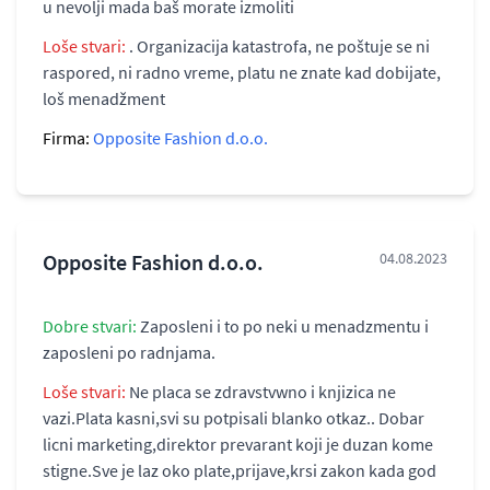
u nevolji mada baš morate izmoliti
Loše stvari:
. Organizacija katastrofa, ne poštuje se ni
raspored, ni radno vreme, platu ne znate kad dobijate,
loš menadžment
Firma:
Opposite Fashion d.o.o.
Opposite Fashion d.o.o.
04.08.2023
Dobre stvari:
Zaposleni i to po neki u menadzmentu i
zaposleni po radnjama.
Loše stvari:
Ne placa se zdravstvwno i knjizica ne
vazi.Plata kasni,svi su potpisali blanko otkaz.. Dobar
licni marketing,direktor prevarant koji je duzan kome
stigne.Sve je laz oko plate,prijave,krsi zakon kada god