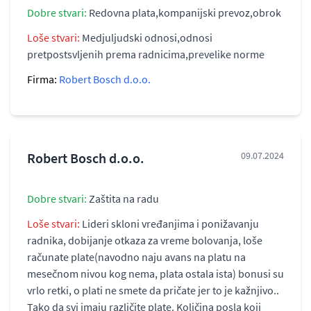
Dobre stvari:
Redovna plata,kompanijski prevoz,obrok
Loše stvari:
Medjuljudski odnosi,odnosi
pretpostsvljenih prema radnicima,prevelike norme
Firma:
Robert Bosch d.o.o.
Robert Bosch d.o.o.
09.07.2024
Dobre stvari:
Zaštita na radu
Loše stvari:
Lideri skloni vređanjima i ponižavanju
radnika, dobijanje otkaza za vreme bolovanja, loše
računate plate(navodno naju avans na platu na
mesečnom nivou kog nema, plata ostala ista) bonusi su
vrlo retki, o plati ne smete da pričate jer to je kažnjivo..
Tako da svi imaju različite plate. Količina posla koji