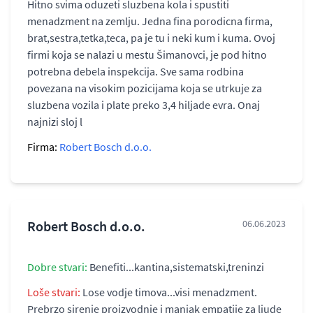
Hitno svima oduzeti sluzbena kola i spustiti
menadzment na zemlju. Jedna fina porodicna firma,
brat,sestra,tetka,teca, pa je tu i neki kum i kuma. Ovoj
firmi koja se nalazi u mestu Šimanovci, je pod hitno
potrebna debela inspekcija. Sve sama rodbina
povezana na visokim pozicijama koja se utrkuje za
sluzbena vozila i plate preko 3,4 hiljade evra. Onaj
najnizi sloj l
Firma:
Robert Bosch d.o.o.
Robert Bosch d.o.o.
06.06.2023
Dobre stvari:
Benefiti...kantina,sistematski,treninzi
Loše stvari:
Lose vodje timova...visi menadzment.
Prebrzo sirenje proizvodnje i manjak empatije za ljude