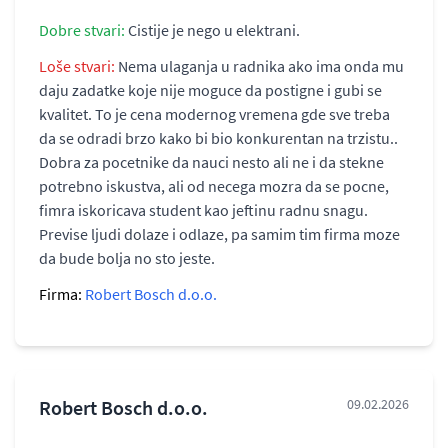
Dobre stvari:
Cistije je nego u elektrani.
Loše stvari:
Nema ulaganja u radnika ako ima onda mu
daju zadatke koje nije moguce da postigne i gubi se
kvalitet. To je cena modernog vremena gde sve treba
da se odradi brzo kako bi bio konkurentan na trzistu..
Dobra za pocetnike da nauci nesto ali ne i da stekne
potrebno iskustva, ali od necega mozra da se pocne,
fimra iskoricava student kao jeftinu radnu snagu.
Previse ljudi dolaze i odlaze, pa samim tim firma moze
da bude bolja no sto jeste.
Firma:
Robert Bosch d.o.o.
Robert Bosch d.o.o.
09.02.2026