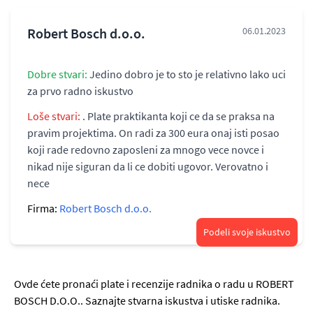
Robert Bosch d.o.o.
06.01.2023
Dobre stvari:
Jedino dobro je to sto je relativno lako uci
za prvo radno iskustvo
Loše stvari:
. Plate praktikanta koji ce da se praksa na
pravim projektima. On radi za 300 eura onaj isti posao
koji rade redovno zaposleni za mnogo vece novce i
nikad nije siguran da li ce dobiti ugovor. Verovatno i
nece
Firma:
Robert Bosch d.o.o.
Podeli svoje iskustvo
Ovde ćete pronaći plate i recenzije radnika o radu u ROBERT
BOSCH D.O.O.. Saznajte stvarna iskustva i utiske radnika.