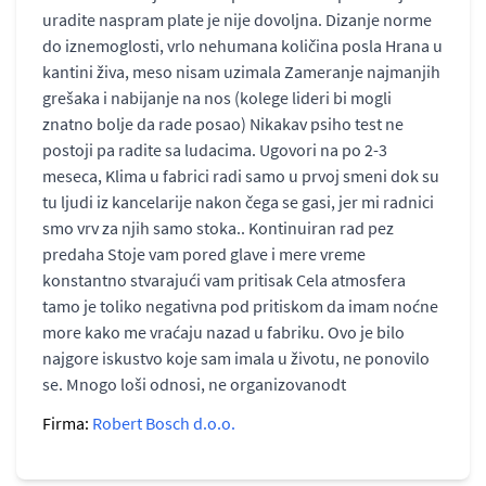
uradite naspram plate je nije dovoljna. Dizanje norme
do iznemoglosti, vrlo nehumana količina posla Hrana u
kantini živa, meso nisam uzimala Zameranje najmanjih
grešaka i nabijanje na nos (kolege lideri bi mogli
znatno bolje da rade posao) Nikakav psiho test ne
postoji pa radite sa ludacima. Ugovori na po 2-3
meseca, Klima u fabrici radi samo u prvoj smeni dok su
tu ljudi iz kancelarije nakon čega se gasi, jer mi radnici
smo vrv za njih samo stoka.. Kontinuiran rad pez
predaha Stoje vam pored glave i mere vreme
konstantno stvarajući vam pritisak Cela atmosfera
tamo je toliko negativna pod pritiskom da imam noćne
more kako me vraćaju nazad u fabriku. Ovo je bilo
najgore iskustvo koje sam imala u životu, ne ponovilo
se. Mnogo loši odnosi, ne organizovanodt
Firma:
Robert Bosch d.o.o.