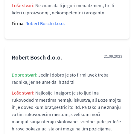
Loše stvari:
Ne znam da li je gori menadzment, hr ili
lideri u proizvodnji, nekompetentni i arogantni
Firma:
Robert Bosch d.o.o.
Robert Bosch d.o.o.
21.09.2023
Dobre stvari:
Jedini dobro je sto firmi uvek treba
radnika, jer ne ume da ih zadrzi
Loše stvari:
Najlosije i najgore je sto ljudi na
rukovodecim mestima nemaju iskustva, ali Boze moj tu
ih je doveo kum,brat,sestric itd itd. Pa tako u ne znanju
za tim rukovodecim mestom, s velikom moći
manipulisanja oteraju skolovane i vredne ljude jer leče
hirove pokazujuci sta oni mogu na tim pozicijama.