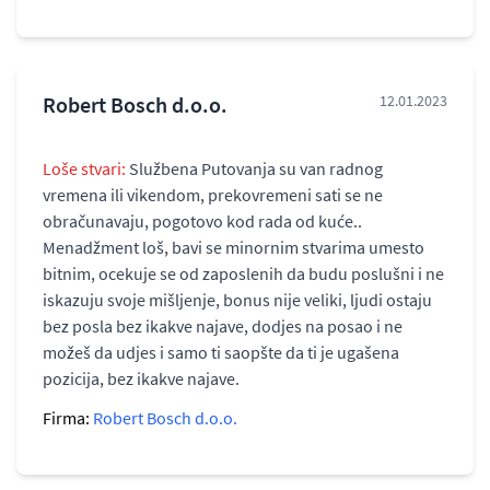
Robert Bosch d.o.o.
12.01.2023
Loše stvari:
Službena Putovanja su van radnog
vremena ili vikendom, prekovremeni sati se ne
obračunavaju, pogotovo kod rada od kuće..
Menadžment loš, bavi se minornim stvarima umesto
bitnim, ocekuje se od zaposlenih da budu poslušni i ne
iskazuju svoje mišljenje, bonus nije veliki, ljudi ostaju
bez posla bez ikakve najave, dodjes na posao i ne
možeš da udjes i samo ti saopšte da ti je ugašena
pozicija, bez ikakve najave.
Firma:
Robert Bosch d.o.o.