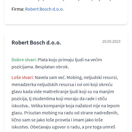
Firma:
Robert Bosch d.o.o.
Robert Bosch d.o.o.
20.05.2023
Dobre stvari:
Plata koju primaju ljudi na većim
pozicijama. Besplatan obrok.
Loše stvari:
Navela sam već. Mobing, neljudski resursi,
menadzerka neljudskih resursa i svi oni koji okreću
glavu kada vide maltretiranje ljudi koji su na manjim
pozicija, tj studentima koji moraju da rade i stiču
iskustva.. Velika kompanije koja nažalost nije na lepom
glasu. Prisutan mobing na radu od strane nadređenih,
lično sam se jako loše provela i imam jako loše
iskustvo. Obećavaju ugovor o radu, a pre toga umreš