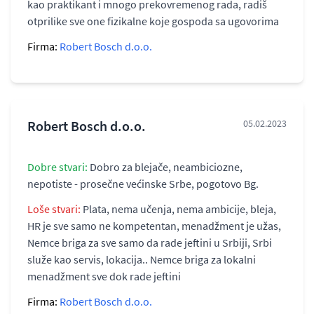
kao praktikant i mnogo prekovremenog rada, radiš
otprilike sve one fizikalne koje gospoda sa ugovorima
Firma:
Robert Bosch d.o.o.
Robert Bosch d.o.o.
05.02.2023
Dobre stvari:
Dobro za blejače, neambiciozne,
nepotiste - prosečne većinske Srbe, pogotovo Bg.
Loše stvari:
Plata, nema učenja, nema ambicije, bleja,
HR je sve samo ne kompetentan, menadžment je užas,
Nemce briga za sve samo da rade jeftini u Srbiji, Srbi
služe kao servis, lokacija.. Nemce briga za lokalni
menadžment sve dok rade jeftini
Firma:
Robert Bosch d.o.o.