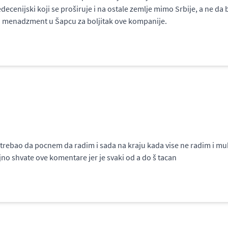
decenijski koji se proširuje i na ostale zemlje mimo Srbije, a ne da
iti menadzment u Šapcu za boljitak ove kompanije.
ao da pocnem da radim i sada na kraju kada vise ne radim i muka 
jno shvate ove komentare jer je svaki od a do š tacan