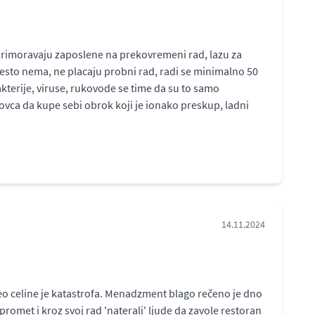
primoravaju zaposlene na prekovremeni rad, lazu za
cesto nema, ne placaju probni rad, radi se minimalno 50
akterije, viruse, rukovode se time da su to samo
ovca da kupe sebi obrok koji je ionako preskup, ladni
14.11.2024
eo celine je katastrofa. Menadzment blago rečeno je dno
omet i kroz svoj rad 'naterali' ljude da zavole restoran