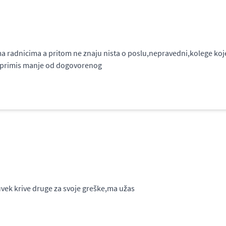
radnicima a pritom ne znaju nista o poslu,nepravedni,kolege koje ne
 a primis manje od dogovorenog
vek krive druge za svoje greške,ma užas