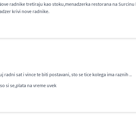
.Nove radnike tretiraju kao stoku,menadzerka restorana na Surcinu b
dzer krivi nove radnike.
adni sat i vince te biti postavani, sto se tice kolega ima raznih ..
so si se,plata na vreme uvek