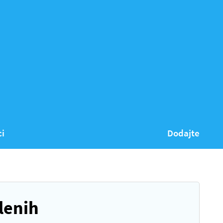
ci
Dodajte
lenih