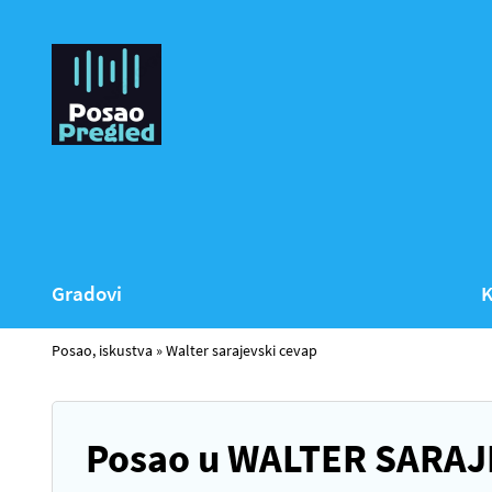
Gradovi
K
Posao, iskustva
»
Walter sarajevski cevap
Posao u WALTER SARAJE