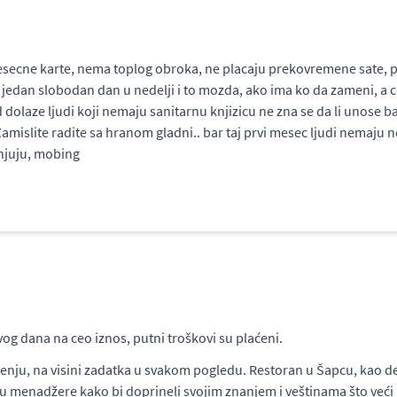
esecne karte, nema toplog obroka, ne placaju prekovremene sate, 
o jedan slobodan dan u nedelji i to mozda, ako ima ko da zameni, a 
dolaze ljudi koji nemaju sanitarnu knjizicu ne zna se da li unose b
mislite radite sa hranom gladni.. bar taj prvi mesec ljudi nemaju n
anjuju, mobing
vog dana na ceo iznos, putni troškovi su plaćeni.
enju, na visini zadatka u svakom pogledu. Restoran u Šapcu, kao d
menadžere kako bi doprineli svojim znanjem i veštinama što veći pr