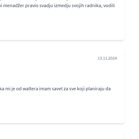
 bi menadžer pravio svadju izmedju svojih radnika, vodili
13.11.2024
mi je od waltera imam savet za sve koji planiraju da