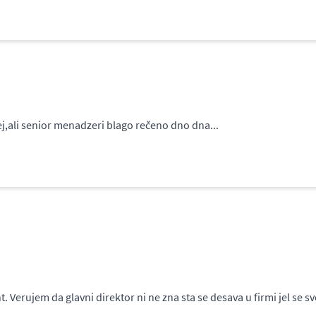
ej,ali senior menadzeri blago rečeno dno dna...
ujem da glavni direktor ni ne zna sta se desava u firmi jel se sve 