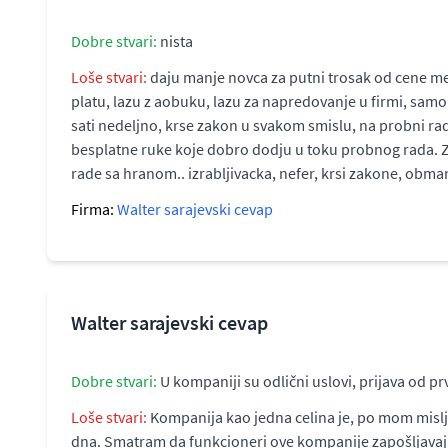
Dobre stvari:
nista
Loše stvari:
daju manje novca za putni trosak od cene m
platu, lazu z aobuku, lazu za napredovanje u firmi, sam
sati nedeljno, krse zakon u svakom smislu, na probni rad 
besplatne ruke koje dobro dodju u toku probnog rada. Za
rade sa hranom.. izrabljivacka, nefer, krsi zakone, obm
Firma:
Walter sarajevski cevap
Walter sarajevski cevap
Dobre stvari:
U kompaniji su odlični uslovi, prijava od pr
Loše stvari:
Kompanija kao jedna celina je, po mom mislj
dna. Smatram da funkcioneri ove kompanije zapošljavaju 