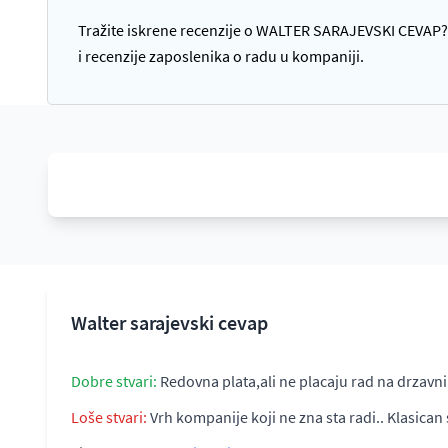
Tražite iskrene recenzije o WALTER SARAJEVSKI CEVAP? 
i recenzije zaposlenika o radu u kompaniji.
Walter sarajevski cevap
Dobre stvari:
Redovna plata,ali ne placaju rad na drzavn
Loše stvari:
Vrh kompanije koji ne zna sta radi.. Klasica