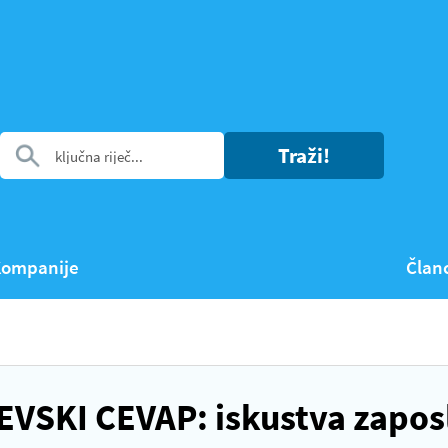
Traži!
ompanije
Član
VSKI CEVAP: iskustva zapos