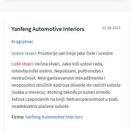
Yanfeng Automotive Interiors
01.06.2023
Kragujevac
Dobre stvari:
Prostorije van linije jako čiste i uredne
Loše stvari:
Većina stvari. Jako loši uslovi rada,
robovlasnički sistem. Nepotizam, poltronstvo i
nestručnost. Neorganizovanost menadžmenta i
nesposobni stručnih kadrova dovode do radnih subota
(svaka u mesecu). Mobing takođe prisutan između
šefova i zaposlenih na liniji. Netransparentnost u plati,
neadekvatno plaćene subote
Firma:
Yanfeng Automotive Interiors