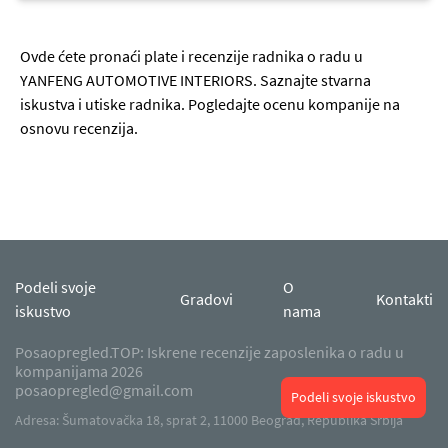
Ovde ćete pronaći plate i recenzije radnika o radu u
YANFENG AUTOMOTIVE INTERIORS. Saznajte stvarna
iskustva i utiske radnika. Pogledajte ocenu kompanije na
osnovu recenzija.
Podeli svoje
O
Gradovi
Kontakti
iskustvo
nama
Posaopregled.TOP: Iskrene recenzije zaposlenika o radu u
kompanijama 2026
posaopregled@gmail.com
Podeli svoje iskustvo
Adresa: Šumatovačka 18, sprat 2, 11000 Beograd, Republika Srbija