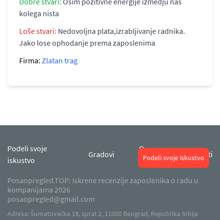
Dobre stvari:
Osim pozitivne energije izmedju nas
kolega nista
Loše stvari:
Nedovoljna plata,izrabljivanje radnika.
Jako lose ophodanje prema zaposlenima
Firma:
Zlatan trag
Podeli svoje
O
Gradovi
Kontakti
Podeli svoje iskustvo
iskustvo
nama
Posaopregled.TOP: Iskrene recenzije zaposlenika o radu u
kompanijama 2026
posaopregled@gmail.com
Adresa: Šumatovačka 18, sprat 2, 11000 Beograd, Republika Srbija