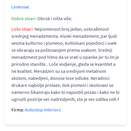
Leskovac
Dobre stvari:
Obrok i ništa više.
Loše stvari:
Nepismenost broj jedan, uobraženost
srednjeg menadzmenta. Visoki menadzment, par ljudi
veoma kulturno i pismeno, kultivisani pojedinci i uvek
se obracaju sa poštovanjem prema svakom. Srednji
menadzment pod hitno da se vrati u opanke jer tu im je
prirodno stanište.. Loše vodjenje, gleda se kvantitet a
ne kvalitet. Menadzeri su sa srednjom metalnom
skolom, nabedjeni, donose lose odluke. Neradnici
drukare najbolje prolaze, dok pismeni i skolovani se
namerno šikaniraju kako bi napustili posao i kako ne bi
ugrozili pozicije vec nadredjenih, sto je vec odlika svih f
Firma:
Autostop Interiors