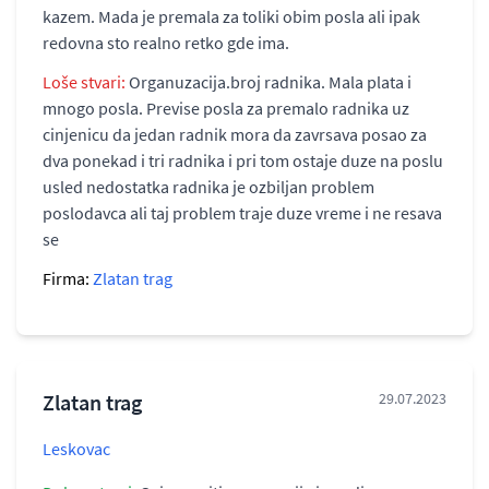
kazem. Mada je premala za toliki obim posla ali ipak
redovna sto realno retko gde ima.
Loše stvari:
Organuzacija.broj radnika. Mala plata i
mnogo posla. Previse posla za premalo radnika uz
cinjenicu da jedan radnik mora da zavrsava posao za
dva ponekad i tri radnika i pri tom ostaje duze na poslu
usled nedostatka radnika je ozbiljan problem
poslodavca ali taj problem traje duze vreme i ne resava
se
Firma:
Zlatan trag
Zlatan trag
29.07.2023
Leskovac