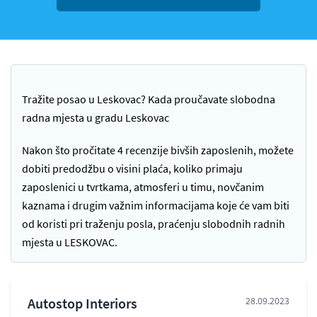
Tražite posao u Leskovac? Kada proučavate slobodna
radna mjesta u gradu Leskovac
Nakon što pročitate 4 recenzije bivših zaposlenih, možete
dobiti predodžbu o visini plaća, koliko primaju
zaposlenici u tvrtkama, atmosferi u timu, novčanim
kaznama i drugim važnim informacijama koje će vam biti
od koristi pri traženju posla, praćenju slobodnih radnih
mjesta u LESKOVAC.
Autostop Interiors
28.09.2023