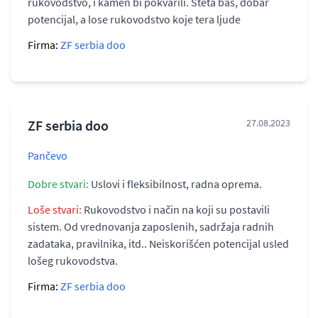
rukovodstvo, i kamen bi pokvarili. Steta bas, dobar
potencijal, a lose rukovodstvo koje tera ljude
Firma:
ZF serbia doo
ZF serbia doo
27.08.2023
Pančevo
Dobre stvari:
Uslovi i fleksibilnost, radna oprema.
Loše stvari:
Rukovodstvo i način na koji su postavili
sistem. Od vrednovanja zaposlenih, sadržaja radnih
zadataka, pravilnika, itd.. Neiskorišćen potencijal usled
lošeg rukovodstva.
Firma:
ZF serbia doo