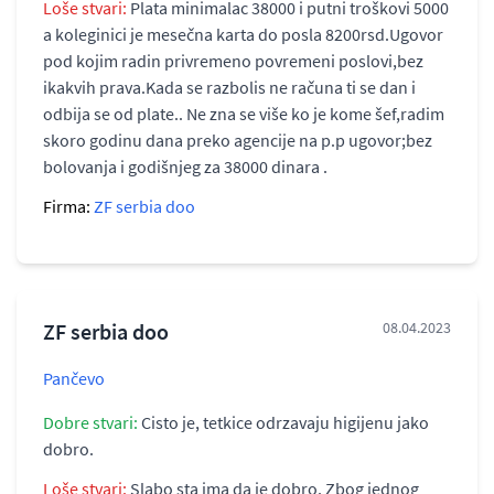
Loše stvari:
Plata minimalac 38000 i putni troškovi 5000
a koleginici je mesečna karta do posla 8200rsd.Ugovor
pod kojim radin privremeno povremeni poslovi,bez
ikakvih prava.Kada se razbolis ne računa ti se dan i
odbija se od plate.. Ne zna se više ko je kome šef,radim
skoro godinu dana preko agencije na p.p ugovor;bez
bolovanja i godišnjeg za 38000 dinara .
Firma:
ZF serbia doo
ZF serbia doo
08.04.2023
Pančevo
Dobre stvari:
Cisto je, tetkice odrzavaju higijenu jako
dobro.
Loše stvari:
Slabo sta ima da je dobro. Zbog jednog