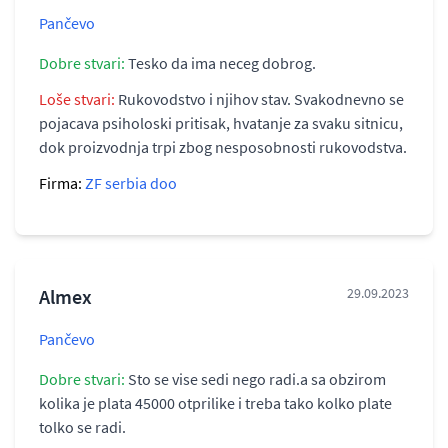
Pančevo
Dobre stvari:
Tesko da ima neceg dobrog.
Loše stvari:
Rukovodstvo i njihov stav. Svakodnevno se
pojacava psiholoski pritisak, hvatanje za svaku sitnicu,
dok proizvodnja trpi zbog nesposobnosti rukovodstva.
Firma:
ZF serbia doo
Almex
29.09.2023
Pančevo
Dobre stvari:
Sto se vise sedi nego radi.a sa obzirom
kolika je plata 45000 otprilike i treba tako kolko plate
tolko se radi.