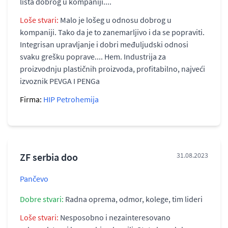
lista dobrog u kompaniji....
Loše stvari:
Malo je lošeg u odnosu dobrog u
kompaniji. Tako da je to zanemarljivo i da se popraviti.
Integrisan upravljanje i dobri međuljudski odnosi
svaku grešku poprave.... Hem. Industrija za
proizvodnju plastičnih proizvoda, profitabilno, najveći
izvoznik PEVGA I PENGa
Firma:
HIP Petrohemija
ZF serbia doo
31.08.2023
Pančevo
Dobre stvari:
Radna oprema, odmor, kolege, tim lideri
Loše stvari:
Nesposobno i nezainteresovano