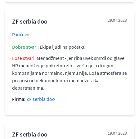
ZF serbia doo
29.07.2023
Pančevo
Dobre stvari:
Ekipa ljudi na početku
Loše stvari:
Menadžment - jer riba uvek smrdi od glave.
HR menadžer je pokretno zlo, sve što je u drugim
kompanijama normalno, njemu nije. Loša atmosfera se
prenosi od nekompetentni memadzera ka
departmanima.
Firma:
ZF serbia doo
ZF serbia doo
19.07.2023