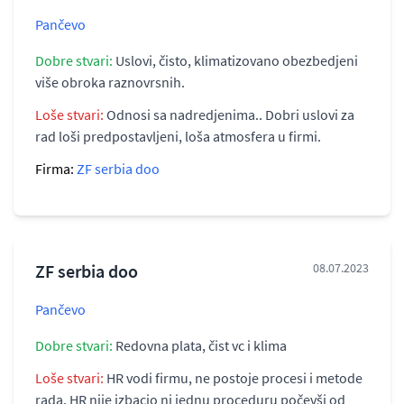
Pančevo
Dobre stvari:
Uslovi, čisto, klimatizovano obezbedjeni
više obroka raznovrsnih.
Loše stvari:
Odnosi sa nadredjenima.. Dobri uslovi za
rad loši predpostavljeni, loša atmosfera u firmi.
Firma:
ZF serbia doo
ZF serbia doo
08.07.2023
Pančevo
Dobre stvari:
Redovna plata, čist vc i klima
Loše stvari:
HR vodi firmu, ne postoje procesi i metode
rada, HR nije izbacio ni jednu proceduru počevši od