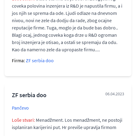
coveka polovina inzenjera iz R&D je napustila firmu, a i
jos njih se sprema da ode. Ljudi odlaze na dnevnom
nivou, novi ne zele da dodju da rade, zbog ocajne
reputacije firme. Tuga, moglo je da bude bas dobro..
Blagi ocaj, jednog coveka koga drze u R&D ogroman
broj inzenjera je otisao, a ostali se spremaju da odu.
Kao da namerno zele da upropaste firmu....
Firma:
ZF serbia doo
ZF serbia doo
06.04.2023
Pančevo
Loše stvari:
Menadžment. Los menadžment, ne postoji
isplaniran karijerini put. Hr previše upravlja firmom