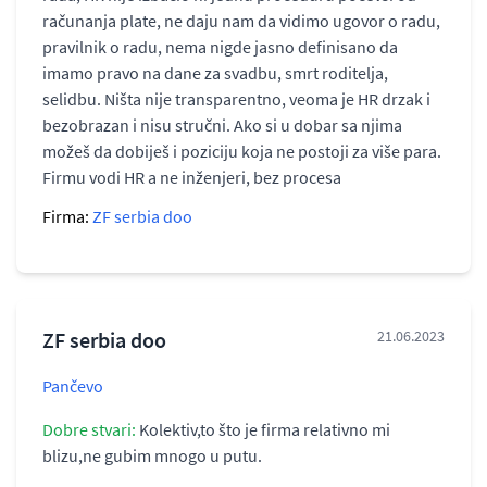
računanja plate, ne daju nam da vidimo ugovor o radu,
pravilnik o radu, nema nigde jasno definisano da
imamo pravo na dane za svadbu, smrt roditelja,
selidbu. Ništa nije transparentno, veoma je HR drzak i
bezobrazan i nisu stručni. Ako si u dobar sa njima
možeš da dobiješ i poziciju koja ne postoji za više para.
Firmu vodi HR a ne inženjeri, bez procesa
Firma:
ZF serbia doo
ZF serbia doo
21.06.2023
Pančevo
Dobre stvari:
Kolektiv,to što je firma relativno mi
blizu,ne gubim mnogo u putu.