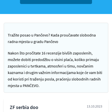
Tražite posao u Pančevo? Kada proučavate slobodna
radna mjesta u gradu Pančevo
Nakon što pročitate 16 recenzije bivših zaposlenih,
možete dobiti predodžbu o visini plaća, koliko primaju
zaposlenici u tvrtkama, atmosferi u timu, novčanim
kaznama i drugim važnim informacijama koje će vam biti
od koristi pri traženju posla, praćenju slobodnih radnih
mjesta u PANČEVO.
ZF serbia doo
13.10.2023