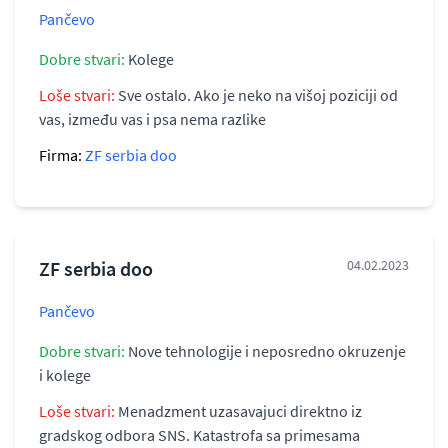
Pančevo
Dobre stvari:
Kolege
Loše stvari:
Sve ostalo. Ako je neko na višoj poziciji od
vas, između vas i psa nema razlike
Firma:
ZF serbia doo
ZF serbia doo
04.02.2023
Pančevo
Dobre stvari:
Nove tehnologije i neposredno okruzenje
i kolege
Loše stvari:
Menadzment uzasavajuci direktno iz
gradskog odbora SNS. Katastrofa sa primesama