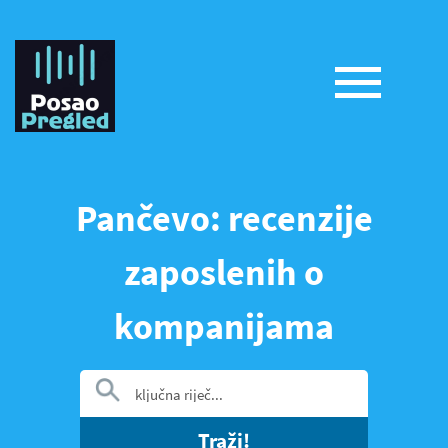
Pančevo: recenzije
zaposlenih o
kompanijama
Traži!