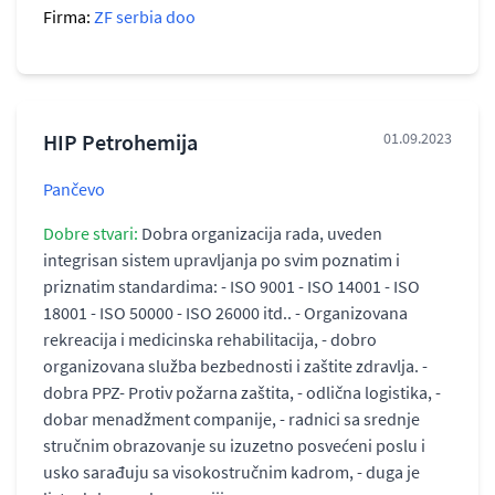
Firma:
ZF serbia doo
HIP Petrohemija
01.09.2023
Pančevo
Dobre stvari:
Dobra organizacija rada, uveden
integrisan sistem upravljanja po svim poznatim i
priznatim standardima: - ISO 9001 - ISO 14001 - ISO
18001 - ISO 50000 - ISO 26000 itd.. - Organizovana
rekreacija i medicinska rehabilitacija, - dobro
organizovana služba bezbednosti i zaštite zdravlja. -
dobra PPZ- Protiv požarna zaštita, - odlična logistika, -
dobar menadžment companije, - radnici sa srednje
stručnim obrazovanje su izuzetno posvećeni poslu i
usko sarađuju sa visokostručnim kadrom, - duga je