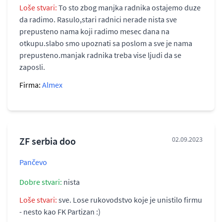
Loše stvari:
To sto zbog manjka radnika ostajemo duze
da radimo. Rasulo,stari radnici nerade nista sve
prepusteno nama koji radimo mesec dana na
otkupu.slabo smo upoznati sa poslom a sve je nama
prepusteno.manjak radnika treba vise ljudi da se
zaposli.
Firma:
Almex
ZF serbia doo
02.09.2023
Pančevo
Dobre stvari:
nista
Loše stvari:
sve. Lose rukovodstvo koje je unistilo firmu
- nesto kao FK Partizan :)