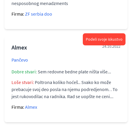
nesposobnog menadzments
Firma:
ZF serbia doo
Podeli svoje iskustvo
Almex
24.10.2022
Pančevo
Dobre stvari:
Sem redovne bedne plate ništa više...
Loše stvari:
Poltrona koliko hoćeš.. Svako ko može
prebacuje svoj deo posla na njemu podredjenom. . To
jest rukovodilac na radnika. Rad se uopšte ne ceni...
Firma:
Almex